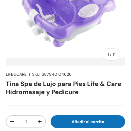
de
1
/
11
LIFE&CARE
|
SKU:
687840104626
Tina Spa de Lujo para Pies Life & Care
Hidromasaje y Pedicure
Cant.
Añadir al carrito
-
+