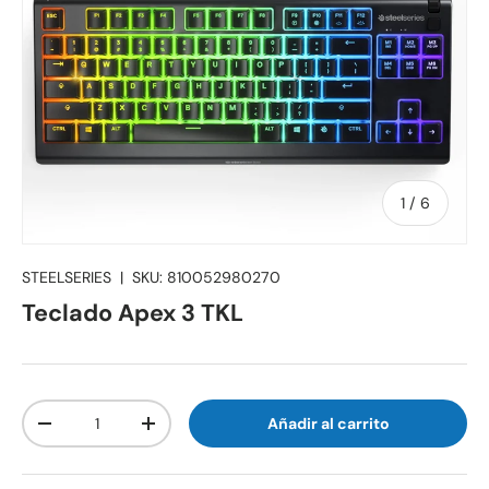
de
1
/
6
STEELSERIES
|
SKU:
810052980270
Teclado Apex 3 TKL
Cant.
Añadir al carrito
-
+