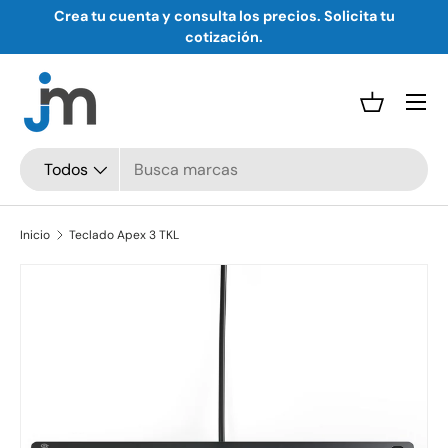
Crea tu cuenta y consulta los precios. Solicita tu
Ir al contenido
cotización.
Menú
Cesta
Buscar
Tipo de producto
Todos
Inicio
Teclado Apex 3 TKL