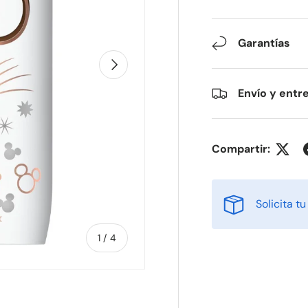
Garantías
Siguiente
Envío y entr
Compartir:
Solicita t
de
1
/
4