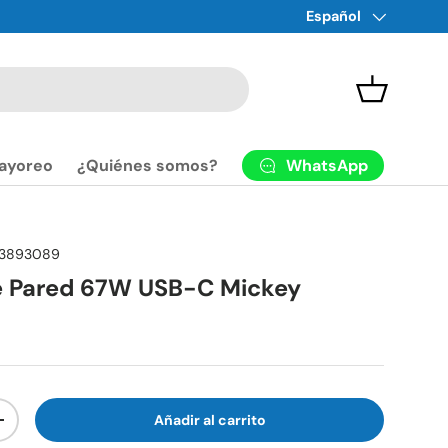
Idioma
Español
Cesta
WhatsApp
ayoreo
¿Quiénes somos?
3893089
e Pared 67W USB-C Mickey
Añadir al carrito
+