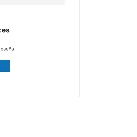
tes
 reseña