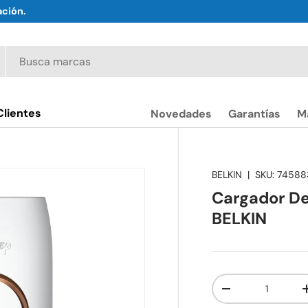
ación.
Clientes
Novedades
Garantías
M
BELKIN
|
SKU:
74588
Cargador D
BELKIN
Cant.
-