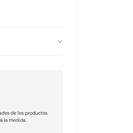
ería
vista de galería
agen 4 en la vista de galería
dades de los productos
 a la medida.