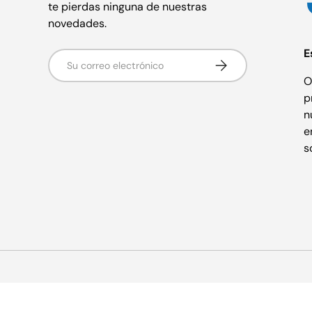
te pierdas ninguna de nuestras
novedades.
E
Correo electrónico
Suscribirse
O
p
n
e
s
Formas de pago aceptadas