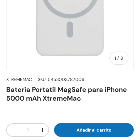
de
1
/
8
XTREMEMAC
|
SKU:
5453003787006
Batería Portatil MagSafe para iPhone
5000 mAh XtremeMac
Cant.
Añadir al carrito
-
+